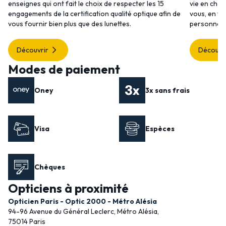
enseignes qui ont fait le choix de respecter les 15
vie en choi
engagements de la certification qualité optique afin de
vous, en to
vous fournir bien plus que des lunettes.
personnalis
Découvrir
Découvr
Modes de paiement
Oney
3x sans frais
Visa
Espèces
Chèques
Opticiens à proximité
Opticien Paris - Optic 2000 - Métro Alésia
94-96 Avenue du Général Leclerc, Métro Alésia,
75014 Paris