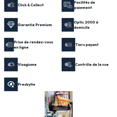
Facilités de
Click & Collect
paiement
Optic 2000 à
Garantie Premium
domicile
Prise de rendez-vous
Tiers payant
en ligne
Visagisme
Contrôle de la vue
Presbytie