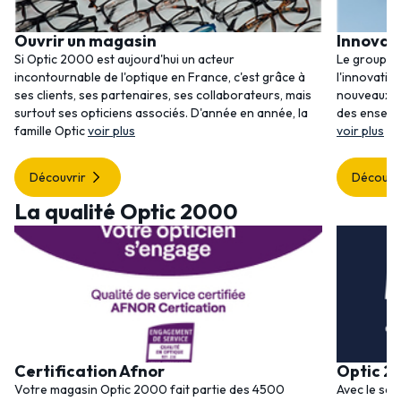
Ouvrir un magasin
Innovat
Si Optic 2000 est aujourd'hui un acteur
Le groupem
incontournable de l'optique en France, c'est grâce à
l'innovatio
ses clients, ses partenaires, ses collaborateurs, mais
nouveaux se
surtout ses opticiens associés. D'année en année, la
des enseig
famille Optic
voir plus
voir plus
Découvrir
Découvr
La qualité Optic 2000
Certification Afnor
Optic 2
Votre magasin Optic 2000 fait partie des 4500
Avec le ser