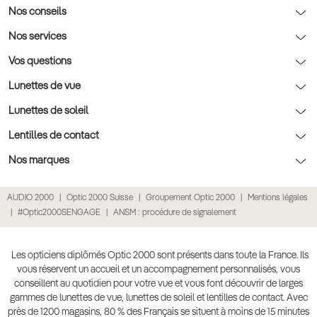
Notre charte déontologique
Nos conseils
AFNOR Certification
Nos conseils lunettes
Nos services
Rendez-vous prévision
Nos conseils lentilles
Optic 2000 à domicile
Vos questions
Nos conseils enfants
Le contrôle de la vue chez votre opticien
Lunettes de vue
Nos conseils santé visuelle
L'entretien de votre équipement
Lunettes de vue
Lunettes de soleil
Tout savoir sur nos verres
La prise de rendez-vous en ligne
Politique cookies
Lunettes de vue homme
Lunettes de soleil
Lentilles de contact
Meilleur Réseau Opticiens 2022
Point expert basse vision
Conditions des offres
Lunettes de vue femme
Lunettes de soleil homme
Lentilles de contact
Nos marques
Les Garanties Assurance Résultat
Conditions générales de vente
Lunettes de vue enfant
Lunettes de soleil femme
Lentilles correctrices
Lunettes Ray-Ban
AUDIO 2000
Optic 2000 Suisse
Groupement Optic 2000
Mentions légales
Click & collect : Livraison gratuite en magasin
Politique de confidentialité des données
Lunettes de vue Ray-Ban
Lunettes de soleil enfant
Lentilles de couleur
Lunettes Prada
#Optic2000SENGAGE
ANSM : procédure de signalement
E-réservation : essayez gratuitement vos lunettes de vue
Retours et remboursements
Lunettes de vue Gucci
Lunettes de soleil Ray-Ban
Lentille de nuit
Lunettes Gucci
Accessibilité
Lunettes de vue Chloé
Lunettes de soleil Prada
Lentilles journalières
Lunettes Guess
Les opticiens diplômés Optic 2000 sont présents dans toute la France. Ils
vous réservent un accueil et un accompagnement personnalisés, vous
Lunettes de vue Burberry
Lunettes de soleil Gucci
Lentilles mensuelles ou bimensuelles
Lunettes Chloé
conseillent au quotidien pour votre vue et vous font découvrir de larges
Soldes Ete 2025
gammes de lunettes de vue, lunettes de soleil et lentilles de contact. Avec
Produit lentilles
Lunettes Versace
près de 1200 magasins, 80 % des Français se situent à moins de 15 minutes