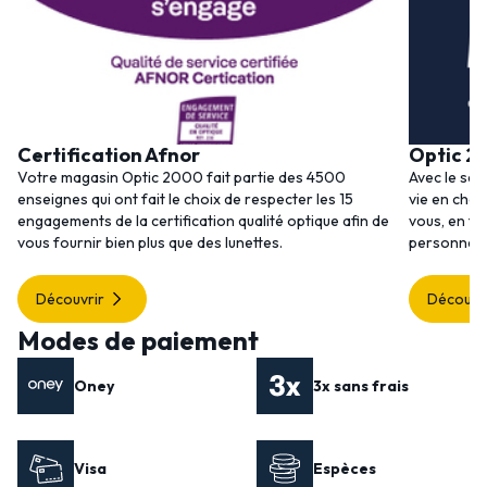
Certification Afnor
Optic 2
Votre magasin Optic 2000 fait partie des 4500
Avec le ser
enseignes qui ont fait le choix de respecter les 15
vie en choi
engagements de la certification qualité optique afin de
vous, en to
vous fournir bien plus que des lunettes.
personnalis
Découvrir
Découvr
Modes de paiement
Oney
3x sans frais
Visa
Espèces