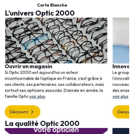
Carte Blanche
L’univers Optic 2000
Ouvrir un magasin
Innovat
Si Optic 2000 est aujourd'hui un acteur
Le groupem
incontournable de l'optique en France, c'est grâce à
l'innovatio
ses clients, ses partenaires, ses collaborateurs, mais
nouveaux se
surtout ses opticiens associés. D'année en année, la
des enseig
famille Optic
voir plus
voir plus
Découvrir
Découvr
La qualité Optic 2000