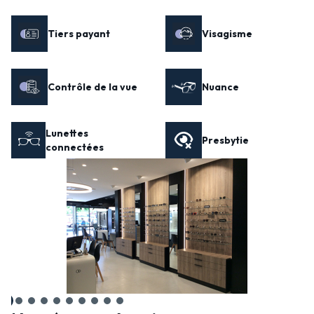
Tiers payant
Visagisme
Contrôle de la vue
Nuance
Lunettes
Presbytie
connectées