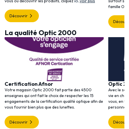
vous ou découvrir les produits, cliquez
ici
..
voir plus
surtout ses
famille Opt
Découvrir
Découvr
La qualité Optic 2000
Certification Afnor
Optic 2
Votre magasin Optic 2000 fait partie des 4500
Avec le ser
enseignes qui ont fait le choix de respecter les 15
vie en choi
engagements de la certification qualité optique afin de
vous, en to
vous fournir bien plus que des lunettes.
personnalis
Découvrir
Découvr