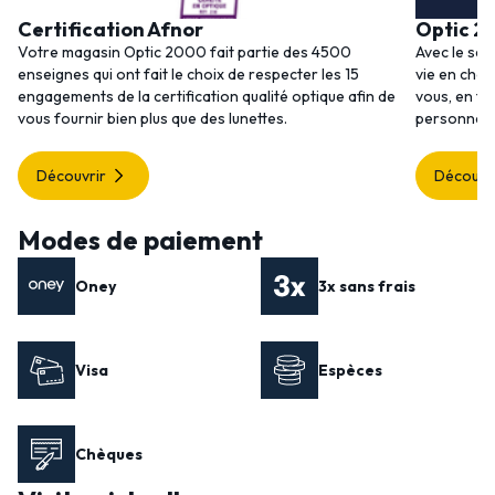
Certification Afnor
Optic 2
Votre magasin Optic 2000 fait partie des 4500
Avec le ser
enseignes qui ont fait le choix de respecter les 15
vie en choi
engagements de la certification qualité optique afin de
vous, en to
vous fournir bien plus que des lunettes.
personnalis
Découvrir
Découvr
Modes de paiement
Oney
3x sans frais
Visa
Espèces
Chèques