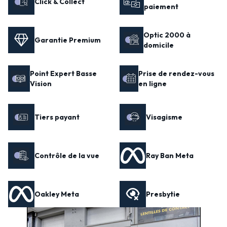
Click & Collect
paiement
Optic 2000 à
Garantie Premium
domicile
Point Expert Basse
Prise de rendez-vous
Vision
en ligne
Tiers payant
Visagisme
Contrôle de la vue
Ray Ban Meta
Oakley Meta
Presbytie