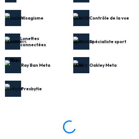
Visagisme
Contrôle de la vue
Lunettes
Spécialiste sport
connectées
Ray Ban Meta
Oakley Meta
Presbytie