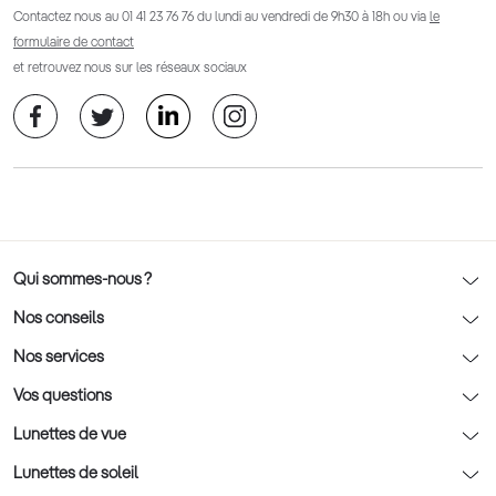
Contactez nous au
01 41 23 76 76
du lundi au vendredi de 9h30 à 18h ou via
le
formulaire de contact
et retrouvez nous sur les réseaux sociaux
Qui sommes-nous ?
Notre charte déontologique
Nos conseils
AFNOR Certification
Nos conseils lunettes
Nos services
Rendez-vous prévision
Nos conseils lentilles
Optic 2000 à domicile
Vos questions
Nos conseils enfants
Le contrôle de la vue chez votre opticien
Lunettes de vue
Nos conseils santé visuelle
L'entretien de votre équipement
Lunettes de vue
Lunettes de soleil