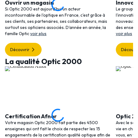
Ouvrir un magasin
Innovat
Si Optic 2000 est aujourd'hui un acteur
Le groupem
incontournable de l'optique en France, c'est grâce à
l'innovatio
ses clients, ses partenaires, ses collaborateurs, mais
nouveaux se
surtout ses opticiens associés. D'année en année, la
des enseig
famille Optic
voir plus
voir plus
Découvrir
Découvr
La qualité Optic 2000
Certification Afnor
Optic 2
Votre magasin Optic 2000 fait partie des 4500
Avec le ser
enseignes qui ont fait le choix de respecter les 15
vie en choi
engagements de la certification qualité optique afin de
vous, en to