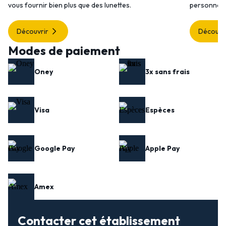
vous fournir bien plus que des lunettes.
personnalis
Découvrir
Découvr
Modes de paiement
Oney
3x sans frais
Visa
Espèces
Google Pay
Apple Pay
Amex
Contacter cet établissement