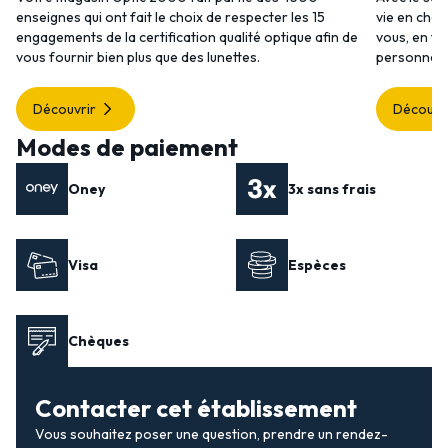
enseignes qui ont fait le choix de respecter les 15
vie en choi
engagements de la certification qualité optique afin de
vous, en to
vous fournir bien plus que des lunettes.
personnalis
Découvrir
Découvr
Modes de paiement
Oney
3x sans frais
Visa
Espèces
Chèques
Contacter cet établissement
Vous souhaitez poser une question, prendre un rendez-