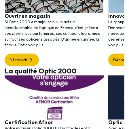
Ouvrir un magasin
Innovat
Si Optic 2000 est aujourd'hui un acteur
Le groupem
incontournable de l'optique en France, c'est grâce à
l'innovatio
ses clients, ses partenaires, ses collaborateurs, mais
nouveaux se
surtout ses opticiens associés. D'année en année, la
des enseig
famille Optic
voir plus
voir plus
Découvrir
Découvr
La qualité Optic 2000
Certification Afnor
Optic 2
Votre magasin Optic 2000 fait partie des 4500
Avec le ser