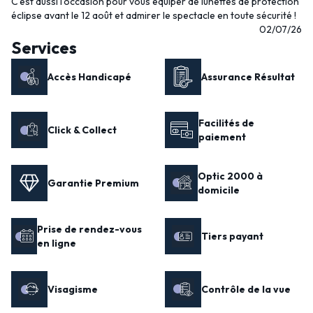
C'est aussi l'occasion pour vous équiper de lunettes de protection
éclipse avant le 12 août et admirer le spectacle en toute sécurité !
02/07/26
Services
Accès Handicapé
Assurance Résultat
Facilités de
Click & Collect
paiement
Optic 2000 à
Garantie Premium
domicile
Prise de rendez-vous
Tiers payant
en ligne
Visagisme
Contrôle de la vue