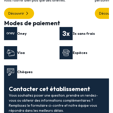
vous fournir bien plus que des lunettes.
personnalis
Découvrir
Découvr
Modes de paiement
Oney
3x sans frais
Visa
Espèces
Chèques
Contacter cet établissement
Vous souhaitez poser une question, prendre un rendez-
vous ou obtenir des informations complémentaires ?
Remplissez le formulaire ci-contre et notre équipe vous
répondra dans les meilleurs délais.