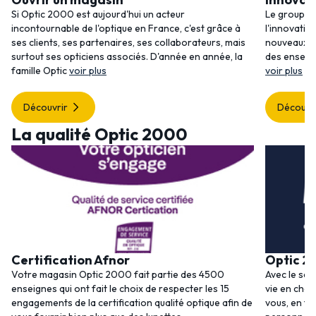
Si Optic 2000 est aujourd'hui un acteur
Le groupem
incontournable de l'optique en France, c'est grâce à
l'innovatio
ses clients, ses partenaires, ses collaborateurs, mais
nouveaux se
surtout ses opticiens associés. D'année en année, la
des enseig
famille Optic
voir plus
voir plus
Découvrir
Découvr
La qualité Optic 2000
Certification Afnor
Optic 2
Votre magasin Optic 2000 fait partie des 4500
Avec le ser
enseignes qui ont fait le choix de respecter les 15
vie en choi
engagements de la certification qualité optique afin de
vous, en to