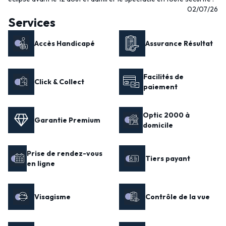
02/07/26
Services
Accès Handicapé
Assurance Résultat
Facilités de
Click & Collect
paiement
Optic 2000 à
Garantie Premium
domicile
Prise de rendez-vous
Tiers payant
en ligne
Visagisme
Contrôle de la vue