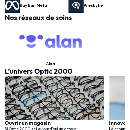
Ray Ban Meta
Presbytie
Nos réseaux de soins
Alan
L’univers Optic 2000
Ouvrir un magasin
Innovat
Si Optic 2000 est aujourd'hui un acteur
Le groupem