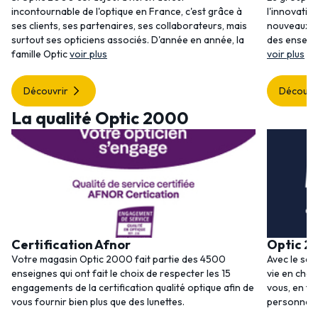
incontournable de l'optique en France, c'est grâce à
l'innovatio
ses clients, ses partenaires, ses collaborateurs, mais
nouveaux se
surtout ses opticiens associés. D'année en année, la
des enseig
famille Optic
voir plus
voir plus
Découvrir
Découvr
La qualité Optic 2000
Certification Afnor
Optic 2
Votre magasin Optic 2000 fait partie des 4500
Avec le ser
enseignes qui ont fait le choix de respecter les 15
vie en choi
engagements de la certification qualité optique afin de
vous, en to
vous fournir bien plus que des lunettes.
personnalis