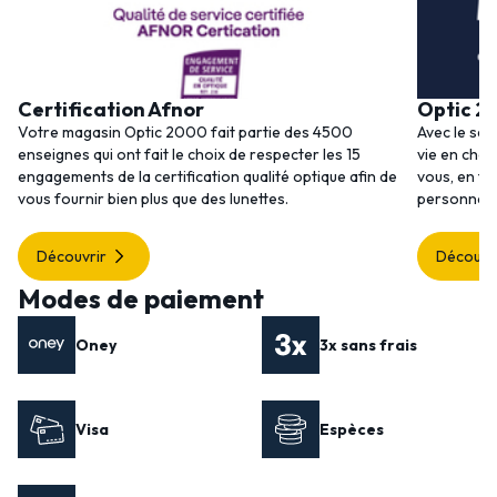
Certification Afnor
Optic 2
Votre magasin Optic 2000 fait partie des 4500
Avec le ser
enseignes qui ont fait le choix de respecter les 15
vie en choi
engagements de la certification qualité optique afin de
vous, en to
vous fournir bien plus que des lunettes.
personnalis
Découvrir
Découvr
Modes de paiement
Oney
3x sans frais
Visa
Espèces