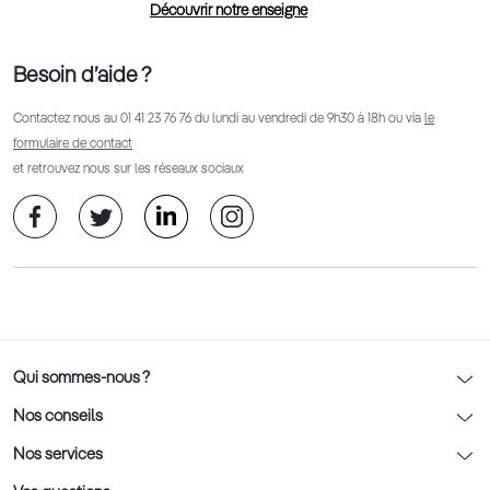
Découvrir notre enseigne
Besoin d’aide ?
Contactez nous au
01 41 23 76 76
du lundi au vendredi de 9h30 à 18h ou via
le
formulaire de contact
et retrouvez nous sur les réseaux sociaux
Qui sommes-nous ?
Notre charte déontologique
Nos conseils
AFNOR Certification
Nos conseils lunettes
Nos services
Rendez-vous prévision
Nos conseils lentilles