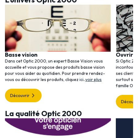
Basse vision
Ouvrir 
Dans cet Optic 2000, un expert Basse Vision vous
Si Optic 20
accueille et vous propose des produits basse vision
incontourna
pour vous aider au quotidien. Pour prendre rendez-
ses clients
vous ou découvrir les produits, cliquez
ici
..
voir plus
surtout ses
famille Opt
Découvrir
Découvr
La qualité Optic 2000