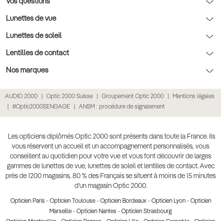
Optic 2000 à domicile
Vos questions
Nos conseils enfants
Le contrôle de la vue chez votre opticien
Lunettes de vue
Nos conseils santé visuelle
L'entretien de votre équipement
Lunettes de vue
Lunettes de soleil
Tout savoir sur nos verres
La prise de rendez-vous en ligne
Politique cookies
Lunettes de vue homme
Lunettes de soleil
Lentilles de contact
Meilleur Réseau Opticiens 2022
Point expert basse vision
Conditions des offres
Lunettes de vue femme
Lunettes de soleil homme
Lentilles de contact
Nos marques
Les Garanties Assurance Résultat
Conditions générales de vente
Lunettes de vue enfant
Lunettes de soleil femme
Lentilles correctrices
Lunettes Ray-Ban
AUDIO 2000
Optic 2000 Suisse
Groupement Optic 2000
Mentions légales
Click & collect : Livraison gratuite en magasin
Politique de confidentialité des données
Lunettes de vue Ray-Ban
Lunettes de soleil enfant
Lentilles de couleur
Lunettes Prada
#Optic2000SENGAGE
ANSM : procédure de signalement
E-réservation : essayez gratuitement vos lunettes de vue
Retours et remboursements
Lunettes de vue Gucci
Lunettes de soleil Ray-Ban
Lentille de nuit
Lunettes Gucci
Accessibilité
Lunettes de vue Chloé
Lunettes de soleil Prada
Lentilles journalières
Lunettes Guess
Les opticiens diplômés Optic 2000 sont présents dans toute la France. Ils
vous réservent un accueil et un accompagnement personnalisés, vous
Lunettes de vue Burberry
Lunettes de soleil Gucci
Lentilles mensuelles ou bimensuelles
Lunettes Chloé
conseillent au quotidien pour votre vue et vous font découvrir de larges
Soldes Ete 2025
gammes de lunettes de vue, lunettes de soleil et lentilles de contact. Avec
Produit lentilles
Lunettes Versace
près de 1200 magasins, 80 % des Français se situent à moins de 15 minutes
Toutes nos marques
d’un magasin Optic 2000.
Opticien Paris
-
Opticien Toulouse
-
Opticien Bordeaux
-
Opticien Lyon
-
Opticien
Marseille
-
Opticien Nantes
-
Opticien Strasbourg