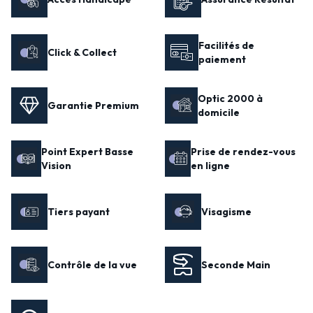
Facilités de
Click & Collect
paiement
Optic 2000 à
Garantie Premium
domicile
Point Expert Basse
Prise de rendez-vous
Vision
en ligne
Tiers payant
Visagisme
Contrôle de la vue
Seconde Main