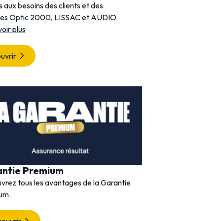
 aux besoins des clients et des
entretient une relation de
nes Optic 2000, LISSAC et AUDIO
clients.
voir plus
Découvrir
uvrir
antie Premium
vrez tous les avantages de la Garantie
um.