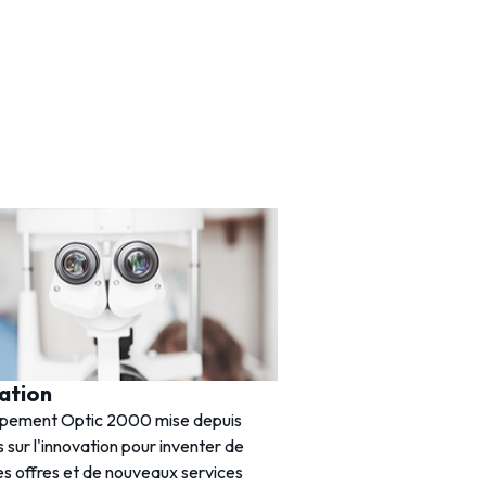
ation
Histoire
upement Optic 2000 mise depuis
Créée en 1969, Optic 20
 sur l'innovation pour inventer de
acteur incontournable de 
es offres et de nouveaux services
France. Avec près de 1 20