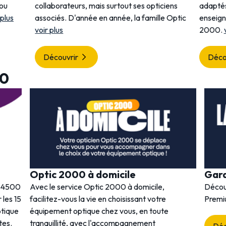
 ou
collaborateurs, mais surtout ses opticiens
adaptés
 plus
associés. D'année en année, la famille Optic
enseig
voir plus
2000.
Découvrir
Déco
00
Optic 2000 à domicile
Gar
s 4500
Avec le service Optic 2000 à domicile,
Décou
 les 15
facilitez-vous la vie en choisissant votre
Premi
ptique
équipement optique chez vous, en toute
tes.
tranquillité, avec l'accompagnement