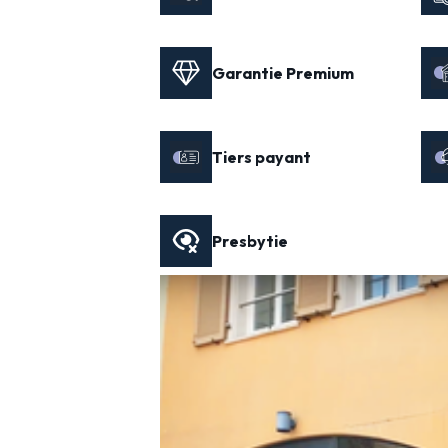
Garantie Premium
Tiers payant
Presbytie