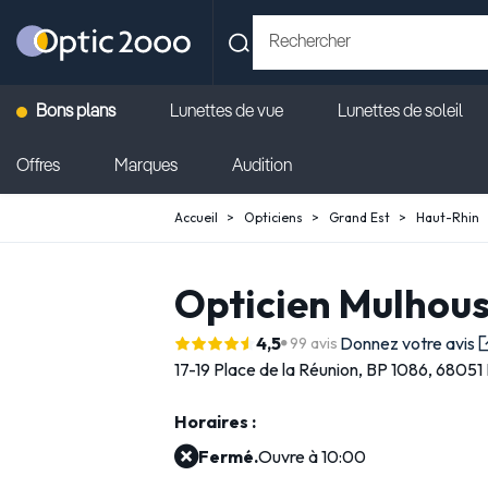
Bons plans
Lunettes de vue
Lunettes de soleil
Offres
Marques
Audition
Accueil
Opticiens
Grand Est
Haut-Rhin
Opticien Mulhous
4,5
Donnez votre avis
99 avis
17-19 Place de la Réunion,
BP 1086,
68051 
Horaires :
Fermé.
Ouvre à 10:00