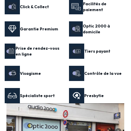
Facilités de
Click & Collect
paiement
Optic 2000 à
Garantie Premium
domicile
Prise de rendez-vous
Tiers payant
en ligne
Visagisme
Contrôle de la vue
Spécialiste sport
Presbytie