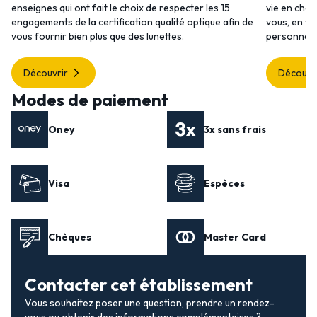
enseignes qui ont fait le choix de respecter les 15
vie en choi
engagements de la certification qualité optique afin de
vous, en to
vous fournir bien plus que des lunettes.
personnalis
Découvrir
Découvr
Modes de paiement
Oney
3x sans frais
Visa
Espèces
Chèques
Master Card
Contacter cet établissement
Vous souhaitez poser une question, prendre un rendez-