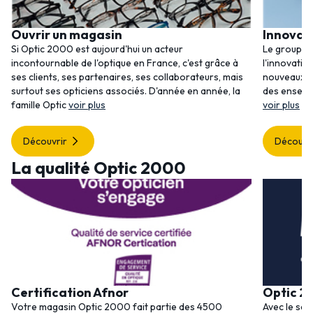
Ouvrir un magasin
Innovat
Si Optic 2000 est aujourd'hui un acteur
Le groupem
incontournable de l'optique en France, c'est grâce à
l'innovatio
ses clients, ses partenaires, ses collaborateurs, mais
nouveaux se
surtout ses opticiens associés. D'année en année, la
des enseig
famille Optic
voir plus
voir plus
Découvrir
Découvr
La qualité Optic 2000
Certification Afnor
Optic 2
Votre magasin Optic 2000 fait partie des 4500
Avec le ser