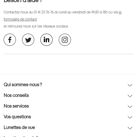
Besoin d’aide ?
Contactez nous au
01 41 23 76 76
du lundi au vendredi de 9h30 à 18h ou via
le
formulaire de contact
et retrouvez nous sur les réseaux sociaux
Qui sommes-nous ?
Notre charte déontologique
Nos conseils
AFNOR Certification
Nos conseils lunettes
Nos services
Rendez-vous prévision
Nos conseils lentilles
Optic 2000 à domicile
Vos questions
Nos conseils enfants
Le contrôle de la vue chez votre opticien
Lunettes de vue
Nos conseils santé visuelle
L'entretien de votre équipement