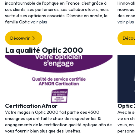
incontournable de l'optique en France, c'est grâce à
l'innovatio
ses clients, ses partenaires, ses collaborateurs, mais
nouveaux se
surtout ses opticiens associés. D'année en année, la
des enseig
famille Optic
voir plus
voir plus
Découvrir
Découvr
La qualité Optic 2000
Certification Afnor
Optic 2
Votre magasin Optic 2000 fait partie des 4500
Avec le ser
enseignes qui ont fait le choix de respecter les 15
vie en choi
engagements de la certification qualité optique afin de
vous, en to
vous fournir bien plus que des lunettes.
personnalis