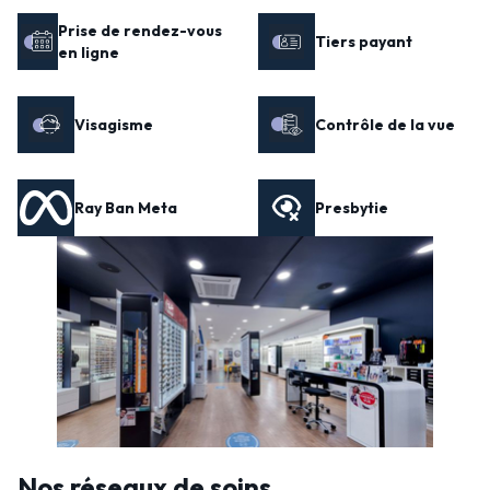
Prise de rendez-vous
Tiers payant
en ligne
Visagisme
Contrôle de la vue
Ray Ban Meta
Presbytie
Nos réseaux de soins