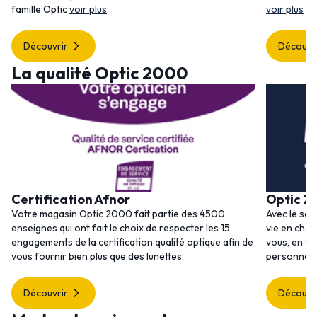
famille Optic
voir plus
voir plus
Découvrir
Découvr
La qualité Optic 2000
Certification Afnor
Optic 2
Votre magasin Optic 2000 fait partie des 4500
Avec le ser
enseignes qui ont fait le choix de respecter les 15
vie en choi
engagements de la certification qualité optique afin de
vous, en to
vous fournir bien plus que des lunettes.
personnalis
Découvrir
Découvr