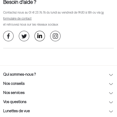
Besoin d’aide ?
Contactez nous au
01 41 23 76 76
du lundi au vendredi de 9h30 à 18h ou via
le
formulaire de contact
et retrouvez nous sur les réseaux sociaux
Qui sommes-nous ?
Notre charte déontologique
Nos conseils
AFNOR Certification
Nos conseils lunettes
Nos services
Rendez-vous prévision
Nos conseils lentilles
Optic 2000 à domicile
Vos questions
Nos conseils enfants
Le contrôle de la vue chez votre opticien
Lunettes de vue