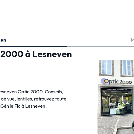
ien
M
c 2000 à Lesneven
 Lesneven Optic 2000. Conseils,
s de vue, lentilles, retrouvez toute
 Gén le Flo à Lesneven .