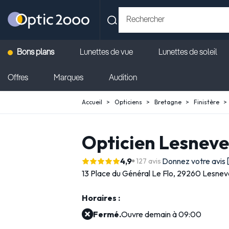
Bons plans
Lunettes de vue
Lunettes de soleil
Offres
Marques
Audition
Accueil
Opticiens
Bretagne
Finistère
Opticien Lesneve
4,9
Donnez votre avis
127 avis
13 Place du Général Le Flo,
29260 Lesnev
Horaires :
Fermé.
Ouvre demain à 09:00