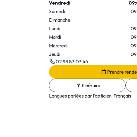
Vendredi
09:
Samedi
09
Dimanche
Lundi
09
Mardi
09
Mercredi
09
Jeudi
09
02 98 83 03 46
Prendre rend
Itinéraire
Langues parlées par l'opticien :
Français