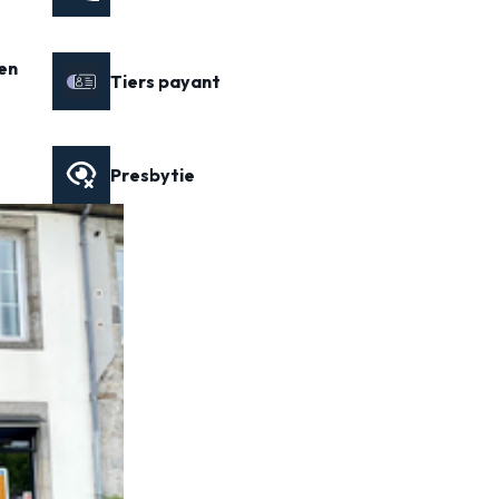
en
Tiers payant
Presbytie