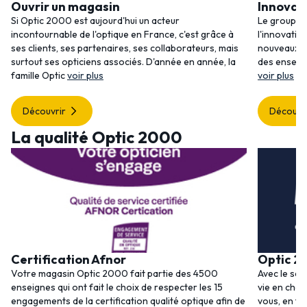
Ouvrir un magasin
Innovat
Si Optic 2000 est aujourd'hui un acteur
Le groupem
incontournable de l'optique en France, c'est grâce à
l'innovatio
ses clients, ses partenaires, ses collaborateurs, mais
nouveaux se
surtout ses opticiens associés. D'année en année, la
des enseig
famille Optic
voir plus
voir plus
Découvrir
Découvr
La qualité Optic 2000
Certification Afnor
Optic 2
Votre magasin Optic 2000 fait partie des 4500
Avec le ser
enseignes qui ont fait le choix de respecter les 15
vie en choi
engagements de la certification qualité optique afin de
vous, en to