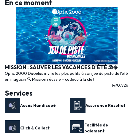
En ce moment
MISSION : SAUVER LES VACANCES D'ÉTÉ ⛱️☀️
Optic 2000 Daoulas invite les plus petits à son jeu de piste de l'été
en magasin 🔍️ Mission réussie = cadeau à la clé !
14/07/26
Services
Accès Handicapé
Assurance Résultat
Facilités de
Click & Collect
paiement