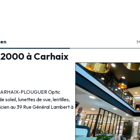
ien
M
c 2000 à Carhaix
ien CARHAIX-PLOUGUER Optic
 soleil, lunettes de vue, lentilles,
ticien au 39 Rue Général Lambert à