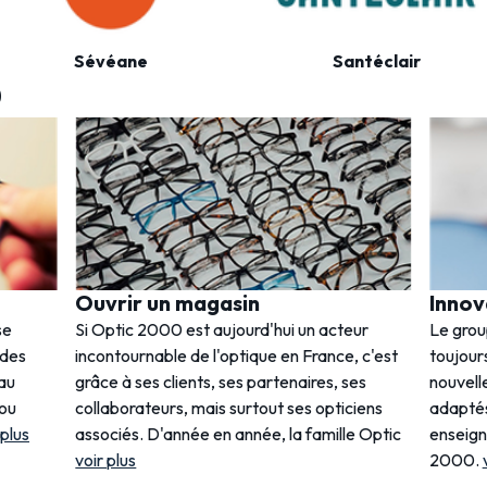
Sévéane
Santéclair
0
Ouvrir un magasin
Innov
se
Si Optic 2000 est aujourd'hui un acteur
Le gro
 des
incontournable de l'optique en France, c'est
toujours
 au
grâce à ses clients, ses partenaires, ses
nouvell
 ou
collaborateurs, mais surtout ses opticiens
adaptés
 plus
associés. D'année en année, la famille Optic
enseig
voir plus
2000.