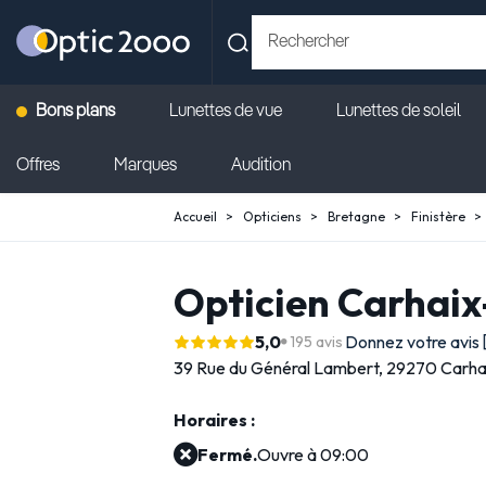
Bons plans
Lunettes de vue
Lunettes de soleil
Offres
Marques
Audition
Accueil
Opticiens
Bretagne
Finistère
Opticien Carhaix
5,0
Donnez votre avis
195 avis
39 Rue du Général Lambert,
29270 Carha
Horaires :
Fermé.
Ouvre à 09:00