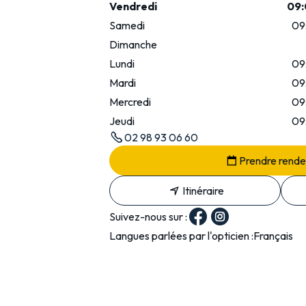
Vendredi
09:
Samedi
09
Dimanche
Lundi
09
Mardi
09
Mercredi
09
Jeudi
09
02 98 93 06 60
Prendre rend
Itinéraire
Suivez-nous sur :
Langues parlées par l'opticien :
Français