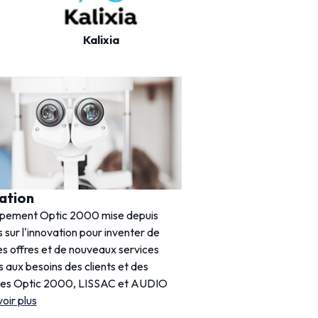
Kalixia
Itelis
ation
Histoire
upement Optic 2000 mise depuis
Créée en 1969, Optic 20
 sur l'innovation pour inventer de
acteur incontournable de 
es offres et de nouveaux services
France. Avec près de 1 20
 aux besoins des clients et des
entretient une relation de
nes Optic 2000, LISSAC et AUDIO
clients.
voir plus