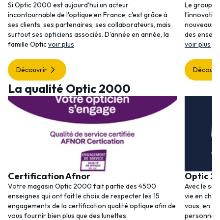
Si Optic 2000 est aujourd'hui un acteur
Le groupem
incontournable de l'optique en France, c'est grâce à
l'innovatio
ses clients, ses partenaires, ses collaborateurs, mais
nouveaux se
surtout ses opticiens associés. D'année en année, la
des enseig
famille Optic
voir plus
voir plus
Découvrir
Découvr
La qualité Optic 2000
Certification Afnor
Optic 2
Votre magasin Optic 2000 fait partie des 4500
Avec le ser
enseignes qui ont fait le choix de respecter les 15
vie en choi
engagements de la certification qualité optique afin de
vous, en to
vous fournir bien plus que des lunettes.
personnalis