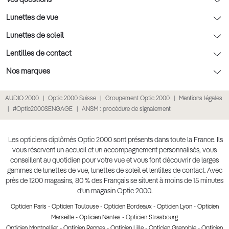
Nos conseils enfants
Le contrôle de la vue chez votre opticien
Lunettes de vue
Nos conseils santé visuelle
L'entretien de votre équipement
Lunettes de vue
Lunettes de soleil
Tout savoir sur nos verres
La prise de rendez-vous en ligne
Politique cookies
Lunettes de vue homme
Lunettes de soleil
Lentilles de contact
Meilleur Réseau Opticiens 2022
Point expert basse vision
Conditions des offres
Lunettes de vue femme
Lunettes de soleil homme
Lentilles de contact
Nos marques
Les Garanties Assurance Résultat
Conditions générales de vente
Lunettes de vue enfant
Lunettes de soleil femme
Lentilles correctrices
Lunettes Ray-Ban
AUDIO 2000
Optic 2000 Suisse
Groupement Optic 2000
Mentions légales
Click & collect : Livraison gratuite en magasin
Politique de confidentialité des données
Lunettes de vue Ray-Ban
Lunettes de soleil enfant
Lentilles de couleur
Lunettes Prada
#Optic2000SENGAGE
ANSM : procédure de signalement
E-réservation : essayez gratuitement vos lunettes de vue
Retours et remboursements
Lunettes de vue Gucci
Lunettes de soleil Ray-Ban
Lentille de nuit
Lunettes Gucci
Accessibilité
Lunettes de vue Chloé
Lunettes de soleil Prada
Lentilles journalières
Lunettes Guess
Les opticiens diplômés Optic 2000 sont présents dans toute la France. Ils
vous réservent un accueil et un accompagnement personnalisés, vous
Lunettes de vue Burberry
Lunettes de soleil Gucci
Lentilles mensuelles ou bimensuelles
Lunettes Chloé
conseillent au quotidien pour votre vue et vous font découvrir de larges
Soldes Ete 2025
gammes de lunettes de vue, lunettes de soleil et lentilles de contact. Avec
Produit lentilles
Lunettes Versace
près de 1200 magasins, 80 % des Français se situent à moins de 15 minutes
Toutes nos marques
d’un magasin Optic 2000.
Opticien Paris
-
Opticien Toulouse
-
Opticien Bordeaux
-
Opticien Lyon
-
Opticien
Marseille
-
Opticien Nantes
-
Opticien Strasbourg
Opticien Montpellier
-
Opticien Rennes
-
Opticien Lille
-
Opticien Grenoble
-
Opticien