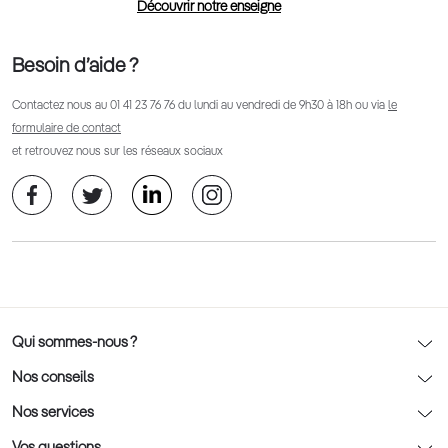
Découvrir notre enseigne
Besoin d’aide ?
Contactez nous au
01 41 23 76 76
du lundi au vendredi de 9h30 à 18h ou via
le
formulaire de contact
et retrouvez nous sur les réseaux sociaux
Qui sommes-nous ?
Notre charte déontologique
Nos conseils
AFNOR Certification
Nos conseils lunettes
Nos services
Rendez-vous prévision
Nos conseils lentilles
Optic 2000 à domicile
Vos questions