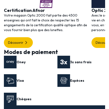
Certification Afnor
Optic 2
Votre magasin Optic 2000 fait partie des 4500
Avec le ser
enseignes qui ont fait le choix de respecter les 15
vie en choi
engagements de la certification qualité optique afin de
vous, en to
vous fournir bien plus que des lunettes.
personnalis
Découvrir
Découvr
Modes de paiement
Oney
3x sans frais
Visa
Espèces
Chèques