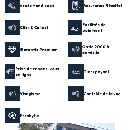
Accès Handicapé
Assurance Résultat
Facilités de
Click & Collect
paiement
Optic 2000 à
Garantie Premium
domicile
Prise de rendez-vous
Tiers payant
en ligne
Visagisme
Contrôle de la vue
Presbytie