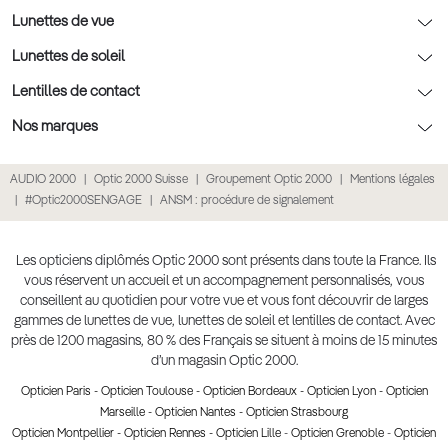
Nos conseils enfants
Le contrôle de la vue chez votre opticien
Lunettes de vue
Nos conseils santé visuelle
L'entretien de votre équipement
Lunettes de vue
Lunettes de soleil
Tout savoir sur nos verres
La prise de rendez-vous en ligne
Politique cookies
Lunettes de vue homme
Lunettes de soleil
Lentilles de contact
Meilleur Réseau Opticiens 2022
Point expert basse vision
Conditions des offres
Lunettes de vue femme
Lunettes de soleil homme
Lentilles de contact
Nos marques
Les Garanties Assurance Résultat
Conditions générales de vente
Lunettes de vue enfant
Lunettes de soleil femme
Lentilles correctrices
Lunettes Ray-Ban
AUDIO 2000
Optic 2000 Suisse
Groupement Optic 2000
Mentions légales
Click & collect : Livraison gratuite en magasin
Politique de confidentialité des données
Lunettes de vue Ray-Ban
Lunettes de soleil enfant
Lentilles de couleur
Lunettes Prada
#Optic2000SENGAGE
ANSM : procédure de signalement
E-réservation : essayez gratuitement vos lunettes de vue
Retours et remboursements
Lunettes de vue Gucci
Lunettes de soleil Ray-Ban
Lentille de nuit
Lunettes Gucci
Accessibilité
Lunettes de vue Chloé
Lunettes de soleil Prada
Lentilles journalières
Lunettes Guess
Les opticiens diplômés Optic 2000 sont présents dans toute la France. Ils
vous réservent un accueil et un accompagnement personnalisés, vous
Lunettes de vue Burberry
Lunettes de soleil Gucci
Lentilles mensuelles ou bimensuelles
Lunettes Chloé
conseillent au quotidien pour votre vue et vous font découvrir de larges
Soldes Ete 2025
gammes de lunettes de vue, lunettes de soleil et lentilles de contact. Avec
Produit lentilles
Lunettes Versace
près de 1200 magasins, 80 % des Français se situent à moins de 15 minutes
Toutes nos marques
d’un magasin Optic 2000.
Opticien Paris
-
Opticien Toulouse
-
Opticien Bordeaux
-
Opticien Lyon
-
Opticien
Marseille
-
Opticien Nantes
-
Opticien Strasbourg
Opticien Montpellier
-
Opticien Rennes
-
Opticien Lille
-
Opticien Grenoble
-
Opticien