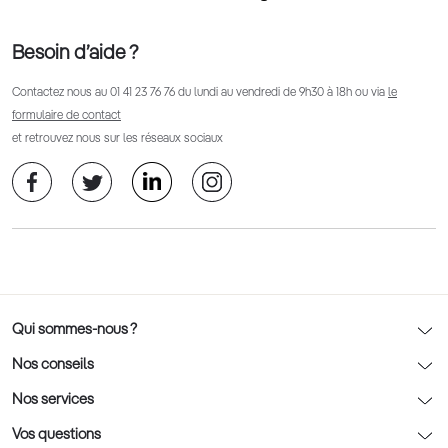
Besoin d’aide ?
Contactez nous au
01 41 23 76 76
du lundi au vendredi de 9h30 à 18h ou via
le
formulaire de contact
et retrouvez nous sur les réseaux sociaux
Qui sommes-nous ?
Notre charte déontologique
Nos conseils
AFNOR Certification
Nos conseils lunettes
Nos services
Rendez-vous prévision
Nos conseils lentilles
Optic 2000 à domicile
Vos questions