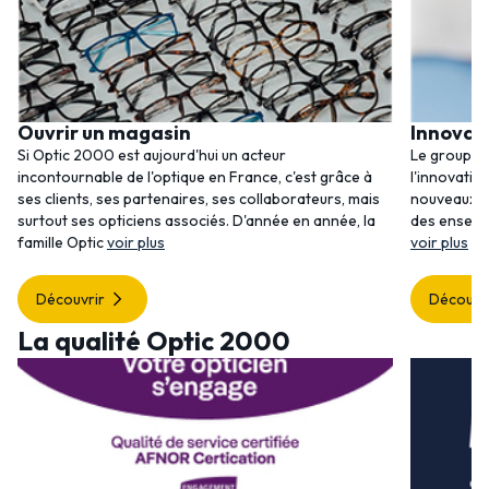
Ouvrir un magasin
Innovat
Si Optic 2000 est aujourd'hui un acteur
Le groupem
incontournable de l'optique en France, c'est grâce à
l'innovatio
ses clients, ses partenaires, ses collaborateurs, mais
nouveaux se
surtout ses opticiens associés. D'année en année, la
des enseig
famille Optic
voir plus
voir plus
Découvrir
Découvr
La qualité Optic 2000