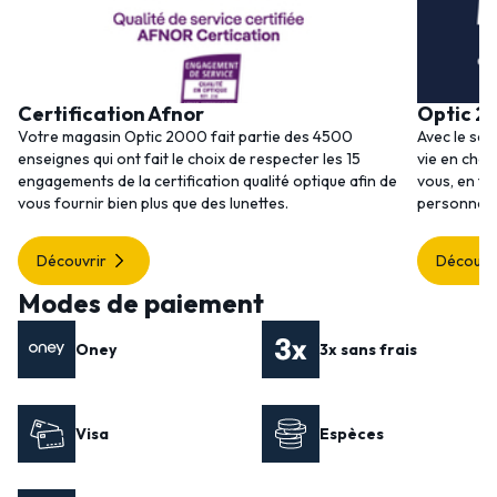
Certification Afnor
Optic 2
Votre magasin Optic 2000 fait partie des 4500
Avec le ser
enseignes qui ont fait le choix de respecter les 15
vie en choi
engagements de la certification qualité optique afin de
vous, en to
vous fournir bien plus que des lunettes.
personnalis
Découvrir
Découvr
Modes de paiement
Oney
3x sans frais
Visa
Espèces