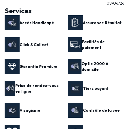
08/06/26
Services
Accès Handicapé
Assurance Résultat
Facilités de
Click & Collect
paiement
Optic 2000 à
Garantie Premium
domicile
Prise de rendez-vous
Tiers payant
en ligne
Visagisme
Contrôle de la vue