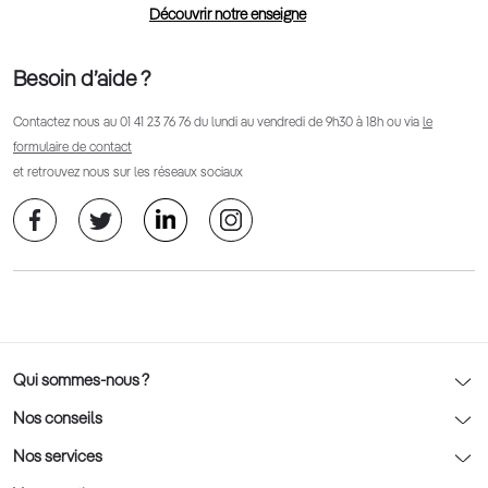
Découvrir notre enseigne
Besoin d’aide ?
Contactez nous au
01 41 23 76 76
du lundi au vendredi de 9h30 à 18h ou via
le
formulaire de contact
et retrouvez nous sur les réseaux sociaux
Qui sommes-nous ?
Notre charte déontologique
Nos conseils
AFNOR Certification
Nos conseils lunettes
Nos services