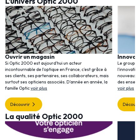
L’univers Optic 2000
Ouvrir un magasin
Innovat
Si Optic 2000 est aujourd'hui un acteur
Le groupem
incontournable de l'optique en France, c'est grâce à
l'innovatio
ses clients, ses partenaires, ses collaborateurs, mais
nouveaux se
surtout ses opticiens associés. D'année en année, la
des enseig
famille Optic
voir plus
voir plus
Découvrir
Découvr
La qualité Optic 2000