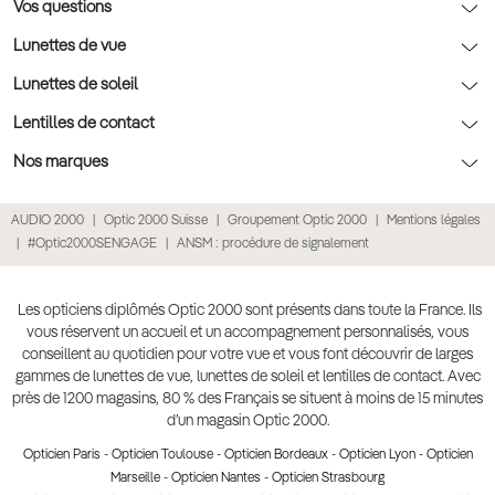
Rendez-vous prévision
Nos conseils lentilles
Optic 2000 à domicile
Vos questions
Nos conseils enfants
Le contrôle de la vue chez votre opticien
Lunettes de vue
Nos conseils santé visuelle
L'entretien de votre équipement
Lunettes de vue
Lunettes de soleil
Tout savoir sur nos verres
La prise de rendez-vous en ligne
Politique cookies
Lunettes de vue homme
Lunettes de soleil
Lentilles de contact
Meilleur Réseau Opticiens 2022
Point expert basse vision
Conditions des offres
Lunettes de vue femme
Lunettes de soleil homme
Lentilles de contact
Nos marques
Les Garanties Assurance Résultat
Conditions générales de vente
Lunettes de vue enfant
Lunettes de soleil femme
Lentilles correctrices
Lunettes Ray-Ban
AUDIO 2000
Optic 2000 Suisse
Groupement Optic 2000
Mentions légales
Click & collect : Livraison gratuite en magasin
Politique de confidentialité des données
Lunettes de vue Ray-Ban
Lunettes de soleil enfant
Lentilles de couleur
Lunettes Prada
#Optic2000SENGAGE
ANSM : procédure de signalement
E-réservation : essayez gratuitement vos lunettes de vue
Retours et remboursements
Lunettes de vue Gucci
Lunettes de soleil Ray-Ban
Lentille de nuit
Lunettes Gucci
Accessibilité
Lunettes de vue Chloé
Lunettes de soleil Prada
Lentilles journalières
Lunettes Guess
Les opticiens diplômés Optic 2000 sont présents dans toute la France. Ils
vous réservent un accueil et un accompagnement personnalisés, vous
Lunettes de vue Burberry
Lunettes de soleil Gucci
Lentilles mensuelles ou bimensuelles
Lunettes Chloé
conseillent au quotidien pour votre vue et vous font découvrir de larges
Soldes Ete 2025
gammes de lunettes de vue, lunettes de soleil et lentilles de contact. Avec
Produit lentilles
Lunettes Versace
près de 1200 magasins, 80 % des Français se situent à moins de 15 minutes
Toutes nos marques
d’un magasin Optic 2000.
Opticien Paris
-
Opticien Toulouse
-
Opticien Bordeaux
-
Opticien Lyon
-
Opticien
Marseille
-
Opticien Nantes
-
Opticien Strasbourg