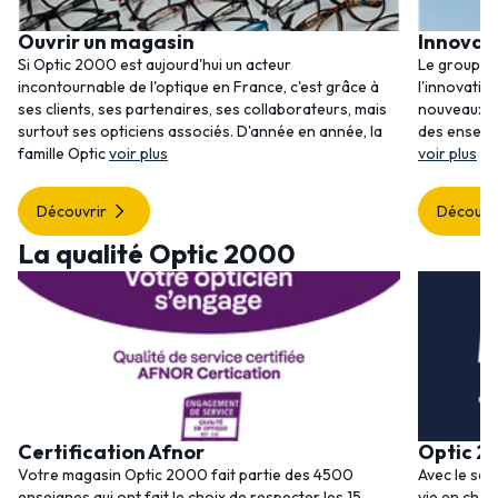
Ouvrir un magasin
Innovat
Si Optic 2000 est aujourd'hui un acteur
Le groupem
incontournable de l'optique en France, c'est grâce à
l'innovatio
ses clients, ses partenaires, ses collaborateurs, mais
nouveaux se
surtout ses opticiens associés. D'année en année, la
des enseig
famille Optic
voir plus
voir plus
Découvrir
Découvr
La qualité Optic 2000
Certification Afnor
Optic 2
Votre magasin Optic 2000 fait partie des 4500
Avec le ser
enseignes qui ont fait le choix de respecter les 15
vie en choi