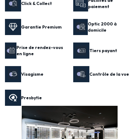
Facilités de
Click & Collect
paiement
Optic 2000 à
Garantie Premium
domicile
Prise de rendez-vous
Tiers payant
en ligne
Visagisme
Contrôle de la vue
Presbytie