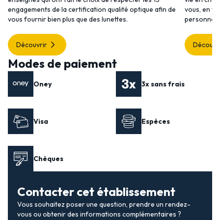
engagements de la certification qualité optique afin de
vous, en to
vous fournir bien plus que des lunettes.
personnalis
Découvrir
Découvr
Modes de paiement
Oney
3x sans frais
Visa
Espèces
Chèques
Contacter cet établissement
Vous souhaitez poser une question, prendre un rendez-
vous ou obtenir des informations complémentaires ?