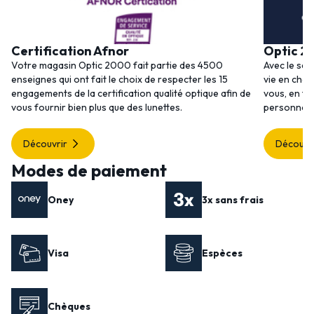
Certification Afnor
Optic 2
Votre magasin Optic 2000 fait partie des 4500
Avec le ser
enseignes qui ont fait le choix de respecter les 15
vie en choi
engagements de la certification qualité optique afin de
vous, en to
vous fournir bien plus que des lunettes.
personnalis
Découvrir
Découvr
Modes de paiement
Oney
3x sans frais
Visa
Espèces
Chèques