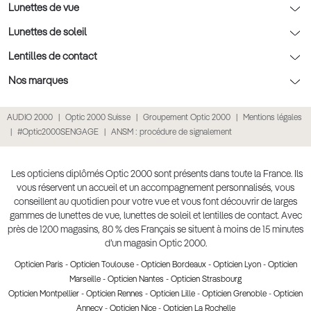
Nos conseils enfants
Le contrôle de la vue chez votre opticien
Lunettes de vue
Nos conseils santé visuelle
L'entretien de votre équipement
Lunettes de vue
Lunettes de soleil
Tout savoir sur nos verres
La prise de rendez-vous en ligne
Politique cookies
Lunettes de vue homme
Lunettes de soleil
Lentilles de contact
Meilleur Réseau Opticiens 2022
Point expert basse vision
Conditions des offres
Lunettes de vue femme
Lunettes de soleil homme
Lentilles de contact
Nos marques
Les Garanties Assurance Résultat
Conditions générales de vente
Lunettes de vue enfant
Lunettes de soleil femme
Lentilles correctrices
Lunettes Ray-Ban
AUDIO 2000
Optic 2000 Suisse
Groupement Optic 2000
Mentions légales
Click & collect : Livraison gratuite en magasin
Politique de confidentialité des données
Lunettes de vue Ray-Ban
Lunettes de soleil enfant
Lentilles de couleur
Lunettes Prada
#Optic2000SENGAGE
ANSM : procédure de signalement
E-réservation : essayez gratuitement vos lunettes de vue
Retours et remboursements
Lunettes de vue Gucci
Lunettes de soleil Ray-Ban
Lentille de nuit
Lunettes Gucci
Accessibilité
Lunettes de vue Chloé
Lunettes de soleil Prada
Lentilles journalières
Lunettes Guess
Les opticiens diplômés Optic 2000 sont présents dans toute la France. Ils
vous réservent un accueil et un accompagnement personnalisés, vous
Lunettes de vue Burberry
Lunettes de soleil Gucci
Lentilles mensuelles ou bimensuelles
Lunettes Chloé
conseillent au quotidien pour votre vue et vous font découvrir de larges
Soldes Ete 2025
gammes de lunettes de vue, lunettes de soleil et lentilles de contact. Avec
Produit lentilles
Lunettes Versace
près de 1200 magasins, 80 % des Français se situent à moins de 15 minutes
Toutes nos marques
d’un magasin Optic 2000.
Opticien Paris
-
Opticien Toulouse
-
Opticien Bordeaux
-
Opticien Lyon
-
Opticien
Marseille
-
Opticien Nantes
-
Opticien Strasbourg
Opticien Montpellier
-
Opticien Rennes
-
Opticien Lille
-
Opticien Grenoble
-
Opticien
Annecy
-
Opticien Nice
-
Opticien La Rochelle