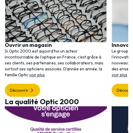
Ouvrir un magasin
Innovat
Si Optic 2000 est aujourd'hui un acteur
Le groupem
incontournable de l'optique en France, c'est grâce à
l'innovatio
ses clients, ses partenaires, ses collaborateurs, mais
nouveaux se
surtout ses opticiens associés. D'année en année, la
des enseig
famille Optic
voir plus
voir plus
Découvrir
Découvr
La qualité Optic 2000