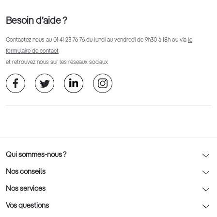
Besoin d’aide ?
Contactez nous au
01 41 23 76 76
du lundi au vendredi de 9h30 à 18h ou via
le
formulaire de contact
et retrouvez nous sur les réseaux sociaux
Qui sommes-nous ?
Notre charte déontologique
Nos conseils
AFNOR Certification
Nos conseils lunettes
Nos services
Rendez-vous prévision
Nos conseils lentilles
Optic 2000 à domicile
Vos questions