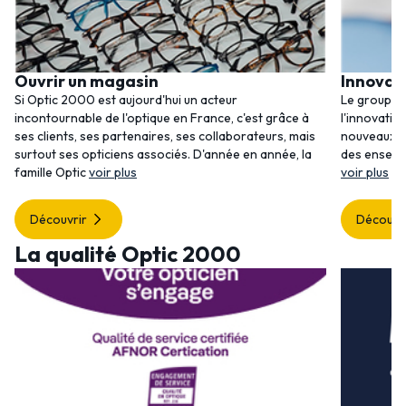
Ouvrir un magasin
Innovat
Si Optic 2000 est aujourd'hui un acteur
Le groupem
incontournable de l'optique en France, c'est grâce à
l'innovatio
ses clients, ses partenaires, ses collaborateurs, mais
nouveaux se
surtout ses opticiens associés. D'année en année, la
des enseig
famille Optic
voir plus
voir plus
Découvrir
Découvr
La qualité Optic 2000