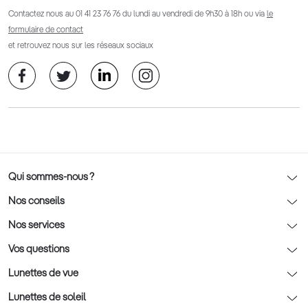
Contactez nous au
01 41 23 76 76
du lundi au vendredi de 9h30 à 18h ou via
le
formulaire de contact
et retrouvez nous sur les réseaux sociaux
Qui sommes-nous ?
Notre charte déontologique
Nos conseils
AFNOR Certification
Nos conseils lunettes
Nos services
Rendez-vous prévision
Nos conseils lentilles
Optic 2000 à domicile
Vos questions
Nos conseils enfants
Le contrôle de la vue chez votre opticien
Lunettes de vue
Nos conseils santé visuelle
L'entretien de votre équipement
Lunettes de vue
Lunettes de soleil