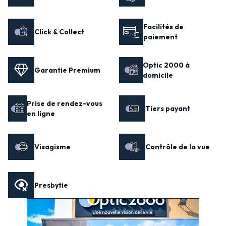
Facilités de
Click & Collect
paiement
Optic 2000 à
Garantie Premium
domicile
Prise de rendez-vous
Tiers payant
en ligne
Visagisme
Contrôle de la vue
Presbytie