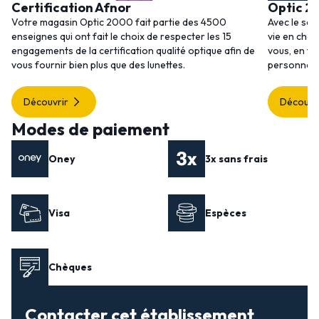
Certification Afnor
Optic 2
Votre magasin Optic 2000 fait partie des 4500
Avec le ser
enseignes qui ont fait le choix de respecter les 15
vie en choi
engagements de la certification qualité optique afin de
vous, en to
vous fournir bien plus que des lunettes.
personnalis
Découvrir
Découvr
Modes de paiement
Oney
3x sans frais
Visa
Espèces
Chèques
Contacter cet établissement